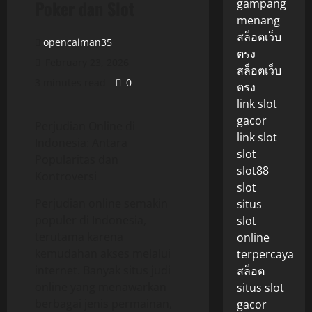
Poker dan Slot
gampang
menang
สล็อตเว็บ
opencaiman35
ตรง
February 23, 2026
สล็อตเว็บ
3 minutes read
0
ตรง
link slot
gacor
Perjudian Online di
link slot
Indonesia: Antara
slot
Popularitas dan
slot88
Kontroversi
slot
Perjudian online semakin
situs
populer di Indonesia,
slot
terutama karena
online
kemudahan akses melalui
terpercaya
internet. Banyak situs judi
สล็อต
online yang menawarkan
situs slot
berbagai jenis permainan,
gacor