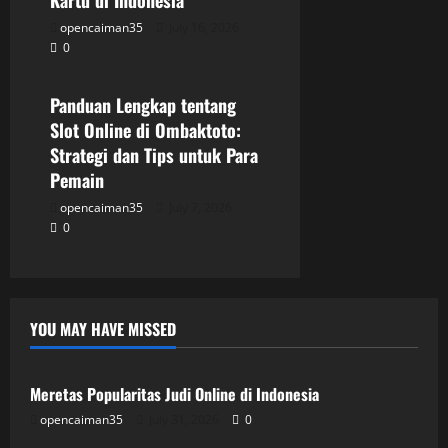
opencaiman35
July 16, 2026
0
Uncategorized
Panduan Lengkap tentang
Slot Online di Ombaktoto:
Strategi dan Tips untuk Para
Pemain
opencaiman35
July 7, 2026
0
YOU MAY HAVE MISSED
Uncategorized
Meretas Popularitas Judi Online di Indonesia
opencaiman35
July 31, 2026
0
Uncategorized