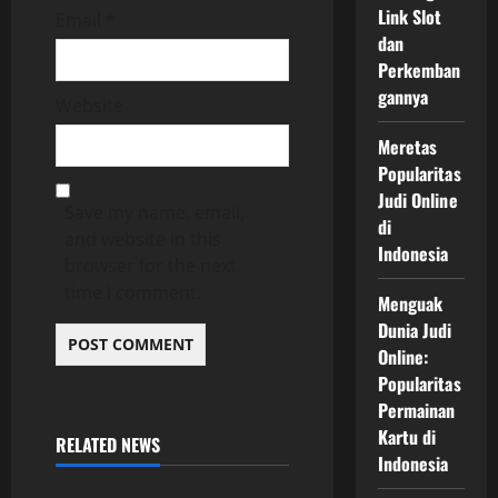
Link Slot
Email
*
dan
Perkemban
gannya
Website
Meretas
Popularitas
Judi Online
Save my name, email,
di
and website in this
Indonesia
browser for the next
time I comment.
Menguak
Dunia Judi
Online:
Popularitas
Permainan
Kartu di
RELATED NEWS
Uncategorized
Indonesia