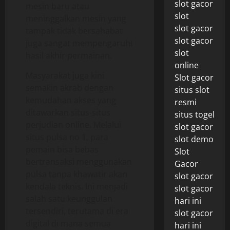
slot gacor
mesin baru atau
slot
meninggalkan mesin yang
slot gacor
tampak tidak bersahabat
slot gacor
juga sangat mempengaruhi
slot
hasil akhir permainan.
online
Masyarakat juga kini
Slot gacor
semakin akrab dengan
situs slot
kemudahan akses yang
resmi
ditawarkan situs-situs
situs togel
perjudian online. Melalui
slot gacor
situs pulsa no 1, para
slot demo
pemain bisa bebas
Slot
bertransaksi menggunakan
Gacor
pulsa tanpa khawatir akan
slot gacor
kendala teknis. Ini menjadi
slot gacor
salah satu keunggulan
hari ini
tersendiri, terutama di era
slot gacor
digital di mana semua
hari ini