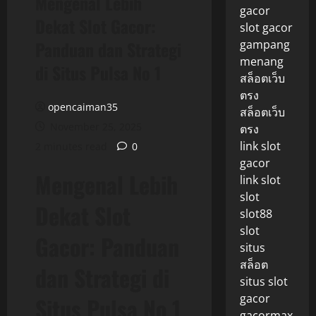
Mengenal Lebih
gacor
Dekat Slot Gacor:
slot gacor
Panduan dan Strategi
gampang
menang
di Situs Pulsa No 1
สล็อตเว็บ
ตรง
opencaiman35
สล็อตเว็บ
November 25, 2025
ตรง
link slot
2 minutes read
0
gacor
Mengenal Lebih
link slot
slot
Dekat Slot
slot88
slot
Gacor: Panduan
situs
สล็อต
dan Strategi di
situs slot
gacor
Situs Pulsa No 1
gacormax