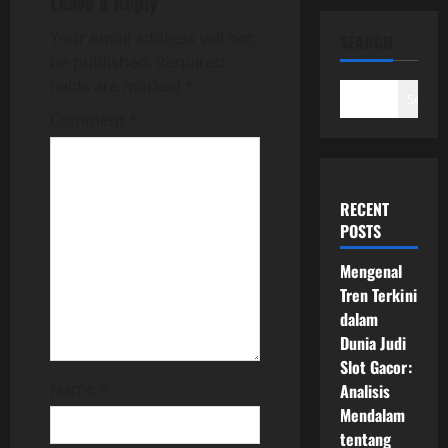
Leave a Reply
i
Your email address will not
SEARCH
be published.
Required
g
fields are marked
*
Search
a
Comment
*
t
i
RECENT
POSTS
o
Mengenal
n
Tren Terkini
dalam
Dunia Judi
Slot Gacor:
Name
*
Analisis
Mendalam
tentang