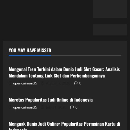
YOU MAY HAVE MISSED
Uncategorized
Mengenal Tren Terkini dalam Dunia Judi Slot Gacor: Analisis
Mendalam tentang Link Slot dan Perkembangannya
opencaiman35
August 7, 2026
0
Uncategorized
Meretas Popularitas Judi Online di Indonesia
opencaiman35
July 31, 2026
0
Uncategorized
Menguak Dunia Judi Online: Popularitas Permainan Kartu di