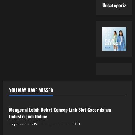
Uncategorized
YOU MAY HAVE MISSED
Uncategorized
Mengenal Lebih Dekat Konsep Link Slot Gacor dalam
Industri Judi Online
opencaiman35
August 8, 2026
0
Uncategorized