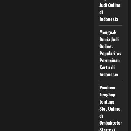
Judi Online
di
Indonesia
Menguak
Dunia Judi
Online:
Popularitas
Permainan
Kartu di
Indonesia
Panduan
Lengkap
tentang
Slot Online
di
Ombaktoto:
Strategi