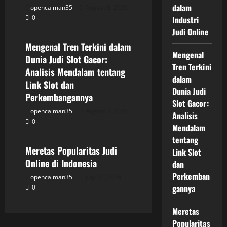
dalam
opencaiman35
August 8, 2026
0
Industri
Uncategorized
Judi Online
Mengenal Tren Terkini dalam
Mengenal
Dunia Judi Slot Gacor:
Tren Terkini
Analisis Mendalam tentang
dalam
Link Slot dan
Dunia Judi
Perkembangannya
Slot Gacor:
opencaiman35
August 7, 2026
Analisis
0
Uncategorized
Mendalam
tentang
Meretas Popularitas Judi
Link Slot
Online di Indonesia
dan
Perkemban
opencaiman35
July 31, 2026
gannya
0
Meretas
Popularitas