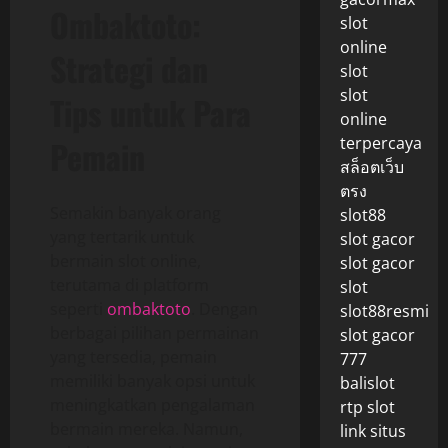
Ombaktoto:
slot
online
Strategi dan
slot
slot
Tips untuk Para
online
terpercaya
Pemain
สล็อตเว็บ
ตรง
Semakin banyak orang
slot88
yang tertarik untuk
slot gacor
bermain slot online,
slot gacor
terutama di platform
slot
seperti
ombaktoto
. Dengan
slot88resmi
berbagai pilihan permainan
slot gacor
yang tersedia, pemain
777
memiliki banyak opsi untuk
balislot
meningkatkan pengalaman
rtp slot
bermain mereka. Namun,
link situs